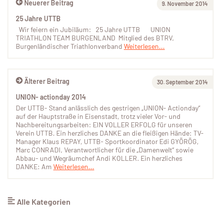
Neuerer Beitrag
9. November 2014
25 Jahre UTTB
Wir feiern ein Jubiläum: 25 Jahre UTTB UNION
TRIATHLON TEAM BURGENLAND Mitglied des BTRV,
Burgenländischer Triathlonverband
Weiterlesen...
Älterer Beitrag
30. September 2014
UNION- actionday 2014
Der UTTB- Stand anlässlich des gestrigen „UNION- Actionday“
auf der Hauptstraße in Eisenstadt, trotz vieler Vor- und
Nachbereitungsarbeiten: EIN VOLLER ERFOLG für unseren
Verein UTTB. Ein herzliches DANKE an die fleißigen Hände: TV-
Manager Klaus REPAY, UTTB- Sportkoordinator Edi GYÖRÖG,
Marc CONRADI, Verantwortlicher für die „Damenwelt“ sowie
Abbau- und Wegräumchef Andi KOLLER. Ein herzliches
DANKE: Am
Weiterlesen...
Alle Kategorien