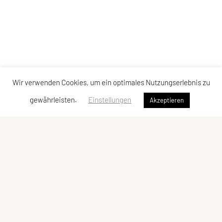
Wir verwenden Cookies, um ein optimales Nutzungserlebnis zu
gewährleisten.
Einstellungen
Akzeptieren
UNION Triathlon Team Burgenland
Eisenstädter Straße 31a
7083 Purbach am Neusiedler See
Telefon: +43 650 600 10 01
edi@bkf.at