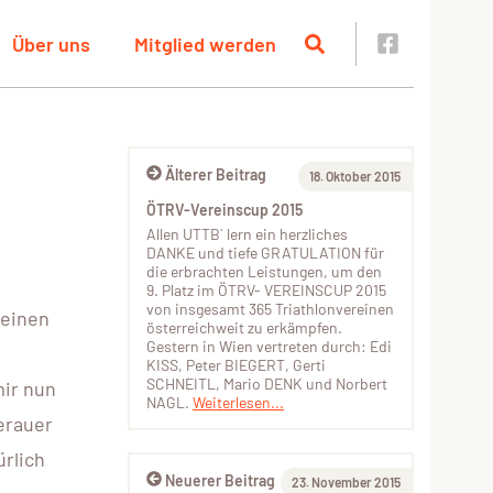
Über uns
Mitglied werden
Älterer Beitrag
18. Oktober 2015
ÖTRV-Vereinscup 2015
Allen UTTB` lern ein herzliches
DANKE und tiefe GRATULATION für
die erbrachten Leistungen, um den
9. Platz im ÖTRV- VEREINSCUP 2015
von insgesamt 365 Triathlonvereinen
 einen
österreichweit zu erkämpfen.
Gestern in Wien vertreten durch: Edi
KISS, Peter BIEGERT, Gerti
SCHNEITL, Mario DENK und Norbert
mir nun
NAGL.
Weiterlesen...
erauer
rlich
Neuerer Beitrag
23. November 2015