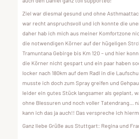
auch den Daniel ganz toll supported!
Ziel war diesmal gesund und ohne Asthmaatta
war recht anspruchsvoll und ich konnte die un
daher hab ich mich aus meiner Komfortzone nic
die notwendigen Körner auf der hügeligen Strck
Tramuntana Gebirge bis Km 120 – und hier konn
die Körner nicht gespart und ein paar haben s
locker nach 180km auf dem Radl in die Laufschu
musste ich doch zum Spray greifen und Gehpaus
leider ein gutes Stück langsamer als geplant, wa
ohne Blessuren und noch voller Tatendrang… n
kann ich das ja auch!! Das verspreche ich hier
Ganz liebe Grüße aus Stuttgart: Regina und Fra