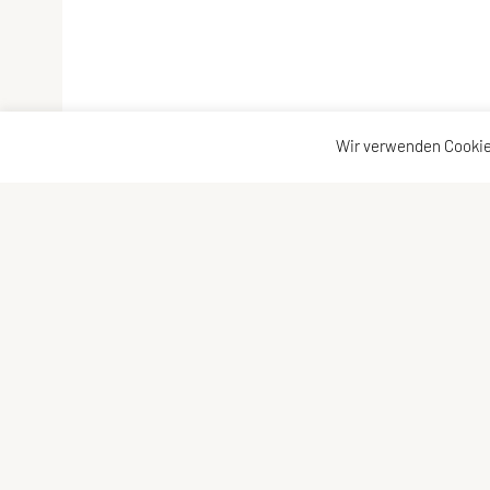
Wir verwenden Cookie
UNION Triathlon Team Burgenland
Kontaktad
Eisenstädter Straße 31a
Kontakt
7083 Purbach am Neusiedler See
Vorstand
Telefon: +43 650 600 10 01
edi@bkf.at