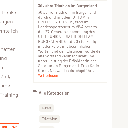
30 Jahre Triathlon im Burgenland
strecke
30 Jahre Triathlon im Burgenland
durch und mit dem UTTB Am
fsaugen…
FREITAG, 20.11.2015, fand im
Landessportzentrum VIVA bereits
nnte ich
die 27. Generalversammlung des
UTTB (UNION TRIATHLON TEAM
BURGENLAND) statt. Gleichzeitig
mit der Feier, mit besinnlichen
 hatten
Worten und den Ehrungen wurde der
alte Vorstand verabschiedet und
und
unter Leitung der Präsidentin der
Sportunion Burgenland, Frau Karin
nn
Ofner, Neuwahlen durchgeführt.
Weiterlesen...
Ziel,
! Aber
Alle Kategorien
Training
News
Triathlon