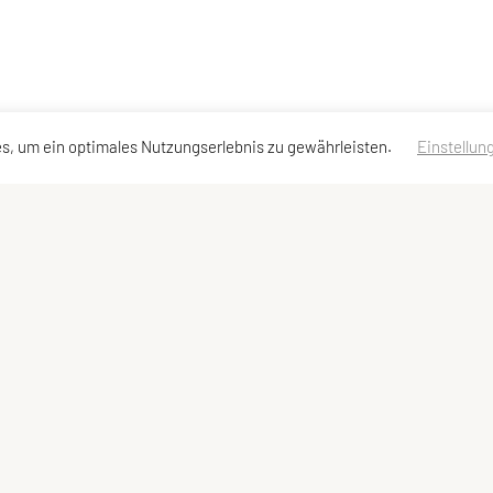
s, um ein optimales Nutzungserlebnis zu gewährleisten.
Einstellun
ressen
Meta
Impressum
Sitemap
Datenschutzerklärung