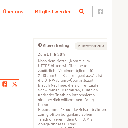
Über uns
Mitglied werden
Älterer Beitrag
16. Dezember 2018
Zum UTTB 2019
Nach dem Motto: „Komm zum
UTTB!“ bitten wir Dich, neue
zusätzliche Vereinsmitglieder für
2019 zum UTTB zu bringen! a.z.Zt. ist
die ÖTRV-Vereins-Übertrittszeit.
b.auch Neulinge, die sich für Laufen,
Schwimmen, Radfahren, Duathlon
und/oder Triathlon interessieren,
sind herzlich willkommen! Bring
Deine
Freundinnen/Freunde/Bekannte/Interessierte
zum größten burgenländischen
Triathlonverein, dem UTTB. Als
Anlage findest Du das