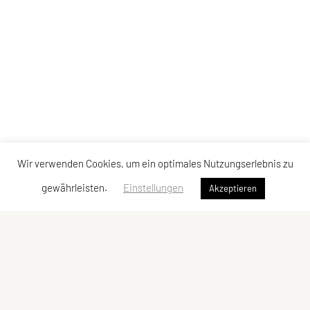
Wir verwenden Cookies, um ein optimales Nutzungserlebnis zu
gewährleisten.
Einstellungen
Akzeptieren
UNION Triathlon Team Burgenland
Eisenstädter Straße 31a