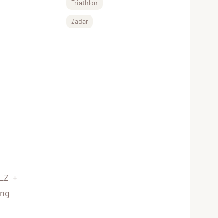
Triathlon
Zadar
OLZ +
ung