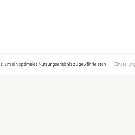
s, um ein optimales Nutzungserlebnis zu gewährleisten.
Einstellun
ressen
Meta
Impressum
Sitemap
Datenschutzerklärung