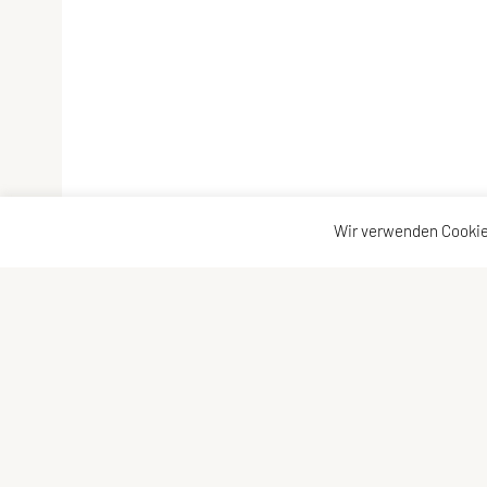
Wir verwenden Cookie
UNION Triathlon Team Burgenland
Kontaktad
Eisenstädter Straße 31a
Kontakt
7083 Purbach am Neusiedler See
Vorstand
Telefon: +43 650 600 10 01