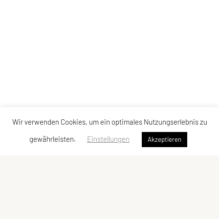
Wir verwenden Cookies, um ein optimales Nutzungserlebnis zu
gewährleisten.
Einstellungen
Akzeptieren
UNION Triathlon Team Burgenland
Eisenstädter Straße 31a