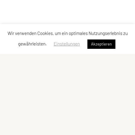
Wir verwenden Cookies, um ein optimales Nutzungserlebnis zu
gewährleisten.
Einstellungen
Akzeptieren
UNION Triathlon Team Burgenland
Eisenstädter Straße 31a
7083 Purbach am Neusiedler See
Telefon: +43 650 600 10 01
edi@bkf.at
ZVR-Zahl: 505237376