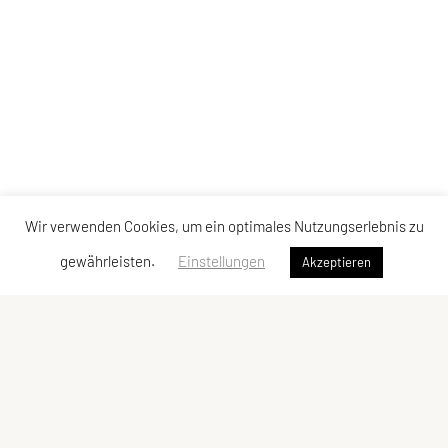
Wir verwenden Cookies, um ein optimales Nutzungserlebnis zu
gewährleisten.
Einstellungen
Akzeptieren
UNION Triathlon Team Burgenland
Eisenstädter Straße 31a
7083 Purbach am Neusiedler See