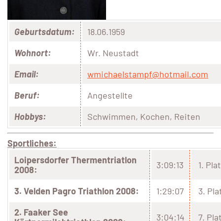
Geburtsdatum:
18.06.1959
Wohnort:
Wr. Neustadt
Email:
wmichaelstampf@hotmail.com
Beruf:
Angestellte
Hobbys:
Schwimmen, Kochen, Reiten
Sportliches:
Loipersdorfer Thermentriatlon
3:09:13
1. Pla
2008:
3. Velden Pagro Triathlon 2008:
1:29:07
3. Pla
2. Faaker See
3:04:14
7. Pla