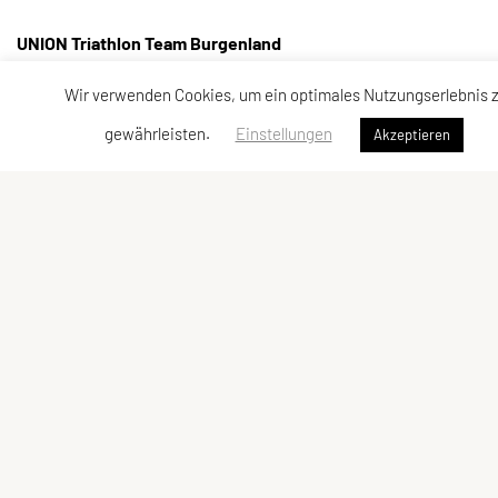
UNION Triathlon Team Burgenland
Eisenstädter Straße 31a
Wir verwenden Cookies, um ein optimales Nutzungserlebnis 
7083 Purbach am Neusiedler See
gewährleisten.
Einstellungen
Akzeptieren
Telefon: +43 650 600 10 01
edi@bkf.at
ZVR-Zahl: 505237376
Kontaktadressen
Meta
Kontakt
Impressum
Vorstand
Sitemap
Datenschutzerklärung