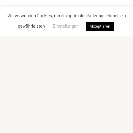
Wir verwenden Cookies, um ein optimales Nutzungserlebnis zu
gewährleisten.
Einstellungen
Akzeptieren
UNION Triathlon Team Burgenland
Eisenstädter Straße 31a
7083 Purbach am Neusiedler See
Telefon: +43 650 600 10 01
edi@bkf.at
ZVR-Zahl: 505237376