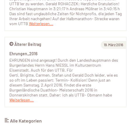
UTTB`ler zu werden. Gerald ROHACZEK: Herzliche Gratulation!
Christian Hauptmann in 3:21:17 h Andreas Müllner in 3:40:15 h
Das sind fast unglaubliche Zeiten für Nichtprofis, die jeden Tag
Ihrer Arbeit nachgehen! Auf der Halbmarathon- Strecke waren
vom UTTB
Weiterlesen...
Älterer Beitrag
19. März 2016
Ehrungen_2016
EHRUNGEN sind angesagt! Durch den Landeshauptmann des
Burgenlandes Herrn Hans NIESSL im Kulturzentrum
Eisenstadt. Auch für den UTTB. Für
Gerti, Brigitte, Carmen, Stefan und Gerald Doch leider, wie es
so oft im Leben passiert: Termin- Kollision! Denn just an
diesem Samstag, 2.April 2016, findet die erste
Burgenländische Duathlon- Meisterschaft 2016 in
Donnerskirchen statt. Daher: ich als UTTB- Obmann habe
Weiterlesen...
Alle Kategorien