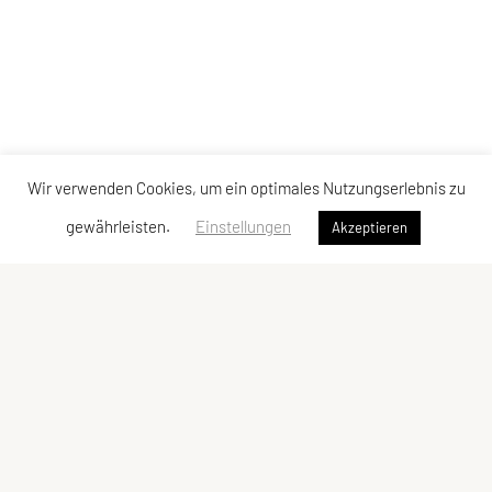
Wir verwenden Cookies, um ein optimales Nutzungserlebnis zu
gewährleisten.
Einstellungen
Akzeptieren
UNION Triathlon Team Burgenland
Eisenstädter Straße 31a
7083 Purbach am Neusiedler See
Telefon: +43 650 600 10 01
edi@bkf.at