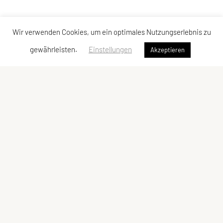
Wir verwenden Cookies, um ein optimales Nutzungserlebnis zu
gewährleisten.
Einstellungen
Akzeptieren
UNION Triathlon Team Burgenland
Eisenstädter Straße 31a
7083 Purbach am Neusiedler See
Telefon: +43 650 600 10 01
edi@bkf.at
ZVR-Zahl: 505237376