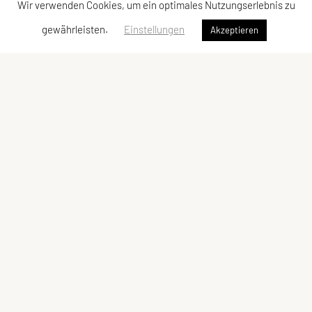
Wir verwenden Cookies, um ein optimales Nutzungserlebnis zu
gewährleisten.
Einstellungen
Akzeptieren
UNION Triathlon Team Burgenland
Eisenstädter Straße 31a
7083 Purbach am Neusiedler See
Telefon: +43 650 600 10 01
edi@bkf.at
ZVR-Zahl: 505237376
Kontaktadressen
Meta